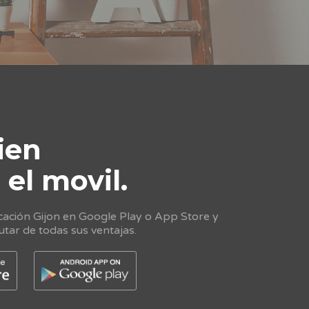
ien
e
el movil.
cación Gijon en Google Play o App Store y
utar de todas sus ventajas.