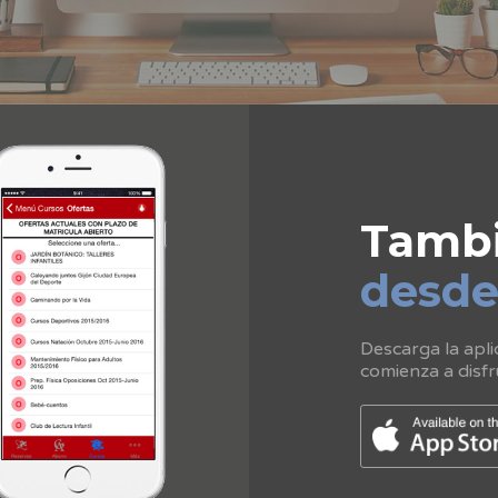
Tamb
desd
Descarga la apli
comienza a disfr