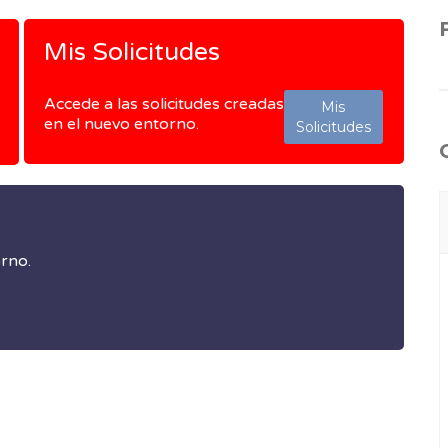
Mis Solicitudes
Accede a las solicitudes creadas
Mis
en el nuevo entorno.
Solicitudes
orno.