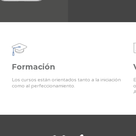
Formación
Los cursos están orientados tanto a la iniciación
E
como al perfeccionamiento.
o
A