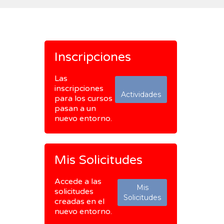
Inscripciones
Las
inscripciones
Actividades
para los cursos
pasan a un
nuevo entorno.
Mis Solicitudes
Accede a las
Mis
solicitudes
Solicitudes
creadas en el
nuevo entorno.