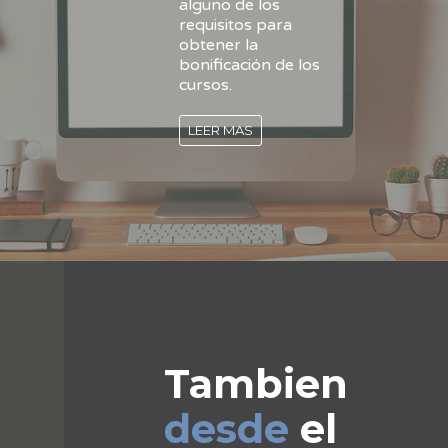
alguno de los
requisitos para
obtener la
bonificación de los
cursos.
LEER MAS
Tambien
desde
el