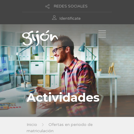
REDES SOCIALES
Identificate
Actividades
Inicio
Ofertas en periodo de
matriculación