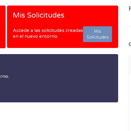
Mis Solicitudes
Accede a las solicitudes creadas
Mis
en el nuevo entorno.
Solicitudes
orno.