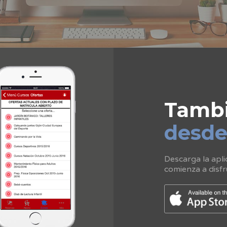
Tamb
desd
Descarga la apli
comienza a disfr