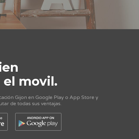
ien
e
el movil.
cación Gijon en Google Play o App Store y
utar de todas sus ventajas.