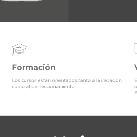
Formación
Los cursos están orientados tanto a la iniciación
E
como al perfeccionamiento.
o
A