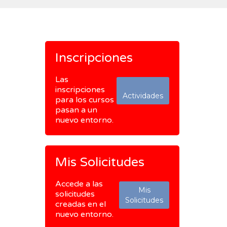
Inscripciones
Las
inscripciones
Actividades
para los cursos
pasan a un
nuevo entorno.
Mis Solicitudes
Accede a las
Mis
solicitudes
Solicitudes
creadas en el
nuevo entorno.