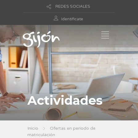
REDES SOCIALES
Identificate
Actividades
Inicio
Ofertas en periodo de
matriculación