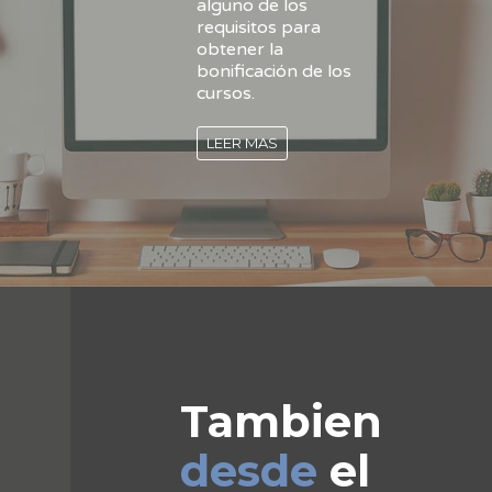
alguno de los
requisitos para
obtener la
bonificación de los
cursos.
LEER MAS
Tambien
desde
el