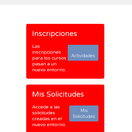
Inscripciones
Las
inscripciones
Actividades
para los cursos
pasan a un
nuevo entorno.
Mis Solicitudes
Accede a las
Mis
solicitudes
Solicitudes
creadas en el
nuevo entorno.