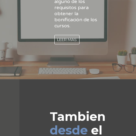
alguno de los
requisitos para
obtener la
bonificación de los
cursos.
LEER MAS
Tambien
desde
el