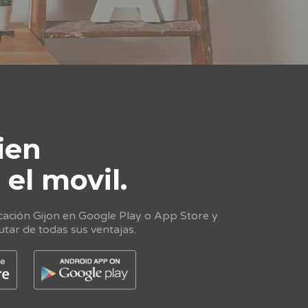
ien
e
el movil.
cación Gijon en Google Play o App Store y
utar de todas sus ventajas.