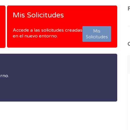
Mis Solicitudes
Accede a las solicitudes creadas
Mis
en el nuevo entorno.
Solicitudes
orno.