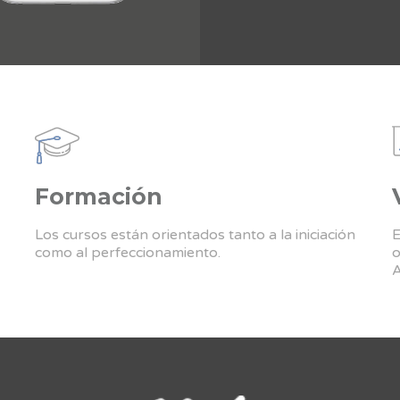
Formación
Los cursos están orientados tanto a la iniciación
E
como al perfeccionamiento.
o
A