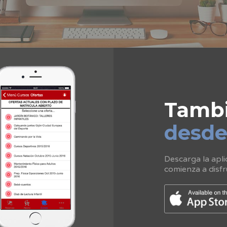
Tamb
desd
Descarga la apli
comienza a disfr