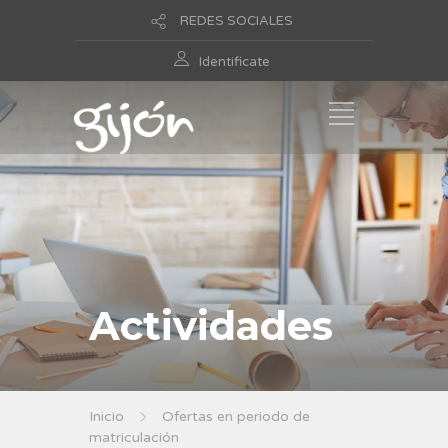
REDES SOCIALES
Identificate
Actividades
Inicio
Ofertas en periodo de
matriculación