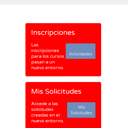
Inscripciones
Las
inscripciones
Actividades
para los cursos
pasan a un
nuevo entorno.
Mis Solicitudes
Accede a las
Mis
solicitudes
Solicitudes
creadas en el
nuevo entorno.