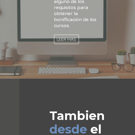
alguno de los
requisitos para
obtener la
bonificación de los
cursos.
LEER MAS
Tambien
desde
el