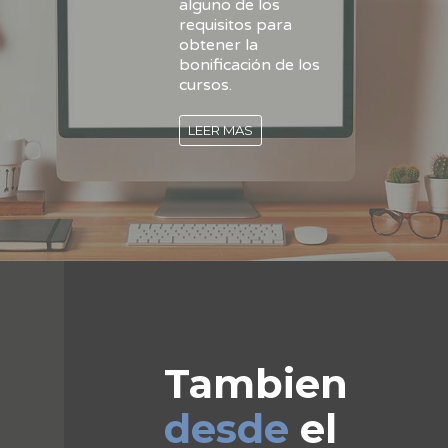
alguno de los
requisitos para
obtener la
bonificación de los
cursos.
LEER MAS
Tambien
desde
el