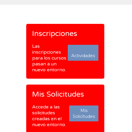
Inscripciones
Las
inscripciones
Actividades
para los cursos
pasan a un
nuevo entorno.
Mis Solicitudes
Accede a las
Mis
solicitudes
Solicitudes
creadas en el
nuevo entorno.