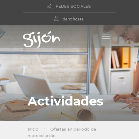
REDES SOCIALES
Identificate
Actividades
Inicio
Ofertas en periodo de
matriculación