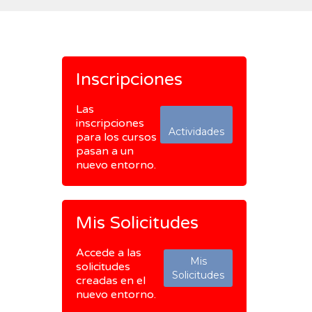
Inscripciones
Las
inscripciones
Actividades
para los cursos
pasan a un
nuevo entorno.
Mis Solicitudes
Accede a las
Mis
solicitudes
Solicitudes
creadas en el
nuevo entorno.