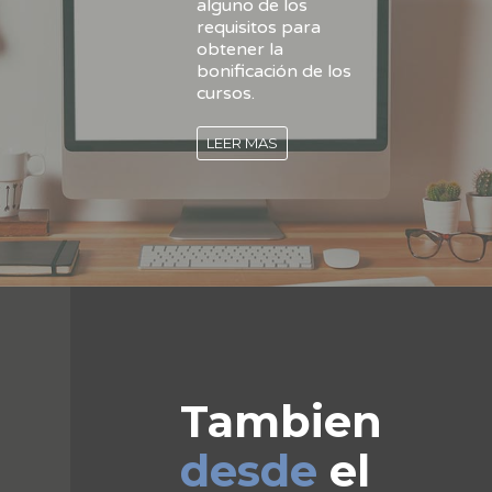
alguno de los
requisitos para
obtener la
bonificación de los
cursos.
LEER MAS
Tambien
desde
el