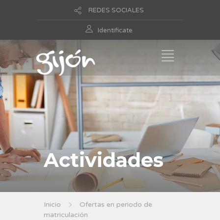
REDES SOCIALES
Identificate
Actividades
Inicio
Ofertas en periodo de
matriculación