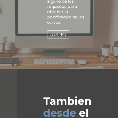
alguno de los
requisitos para
obtener la
bonificación de los
cursos.
LEER MAS
Tambien
desde
el