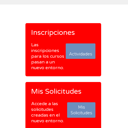
Inscripciones
Las
inscripciones
Actividades
para los cursos
pasan a un
nuevo entorno.
Mis Solicitudes
Accede a las
Mis
solicitudes
Solicitudes
creadas en el
nuevo entorno.