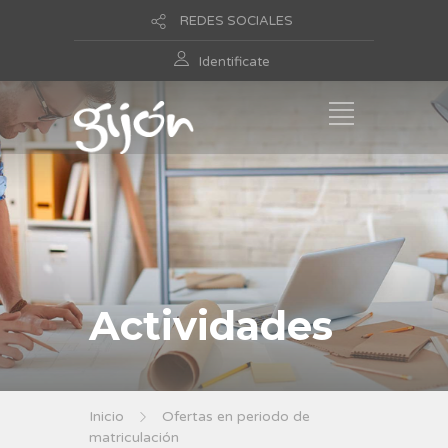
REDES SOCIALES
Identificate
Actividades
Inicio
Ofertas en periodo de
matriculación