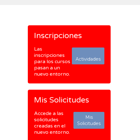
Inscripciones
Las
inscripciones
Actividades
para los cursos
pasan a un
nuevo entorno.
Mis Solicitudes
Accede a las
Mis
solicitudes
Solicitudes
creadas en el
nuevo entorno.