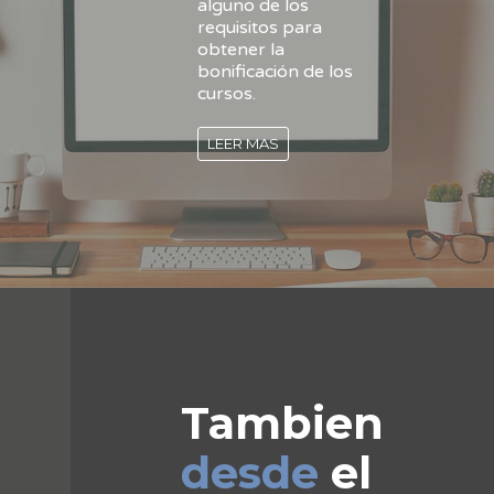
alguno de los
requisitos para
obtener la
bonificación de los
cursos.
LEER MAS
Tambien
desde
el