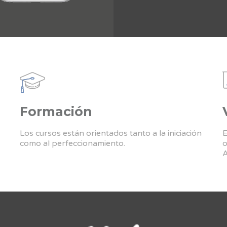
Formación
Los cursos están orientados tanto a la iniciación
E
como al perfeccionamiento.
o
A