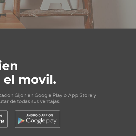
ien
e
el movil.
cación Gijon en Google Play o App Store y
utar de todas sus ventajas.