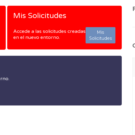
Mis Solicitudes
Accede a las solicitudes creadas
Mis
en el nuevo entorno.
Solicitudes
orno.