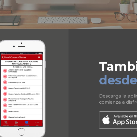
Tamb
desd
Descarga la apli
comienza a disfr