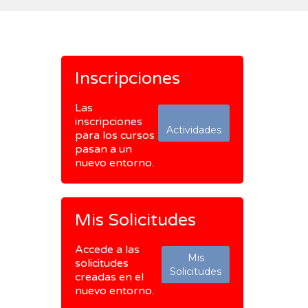
Inscripciones
Las
inscripciones
Actividades
para los cursos
pasan a un
nuevo entorno.
Mis Solicitudes
Accede a las
Mis
solicitudes
Solicitudes
creadas en el
nuevo entorno.