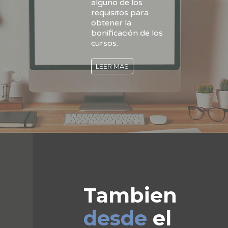
alguno de los
requisitos para
obtener la
bonificación de los
cursos.
LEER MAS
Tambien
desde
el