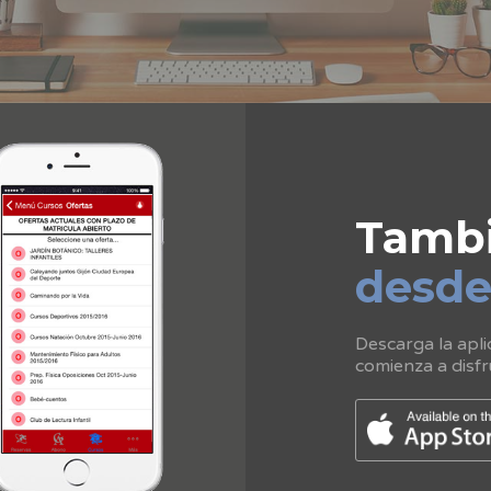
Tamb
desd
Descarga la apli
comienza a disfr