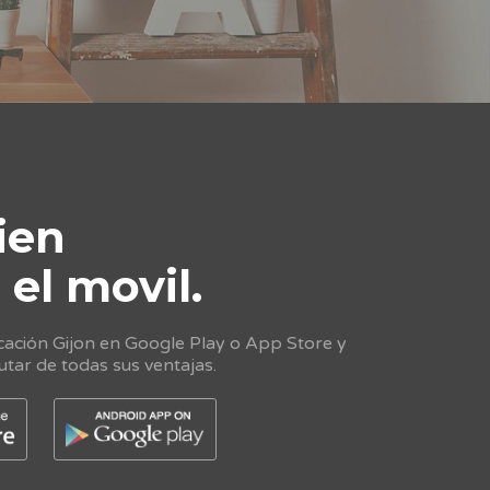
ien
e
el movil.
cación Gijon en Google Play o App Store y
utar de todas sus ventajas.