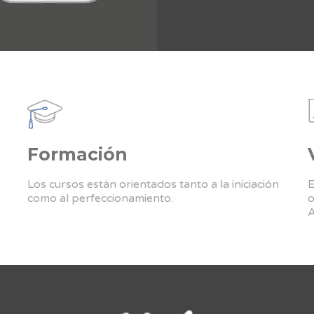
Formación
Los cursos están orientados tanto a la iniciación
E
como al perfeccionamiento.
o
A