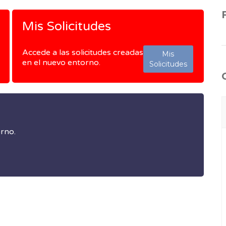
Mis Solicitudes
Accede a las solicitudes creadas
Mis
en el nuevo entorno.
Solicitudes
orno.