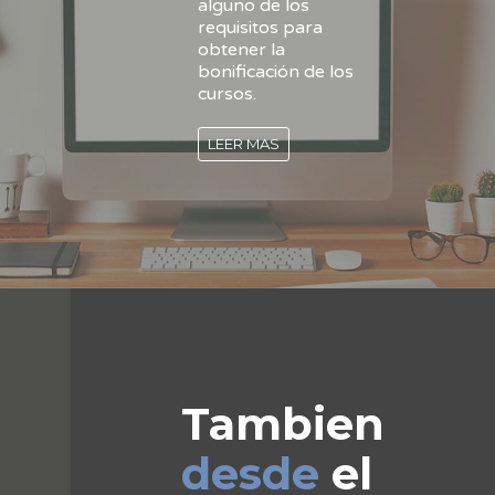
alguno de los
requisitos para
obtener la
bonificación de los
cursos.
LEER MAS
Tambien
desde
el