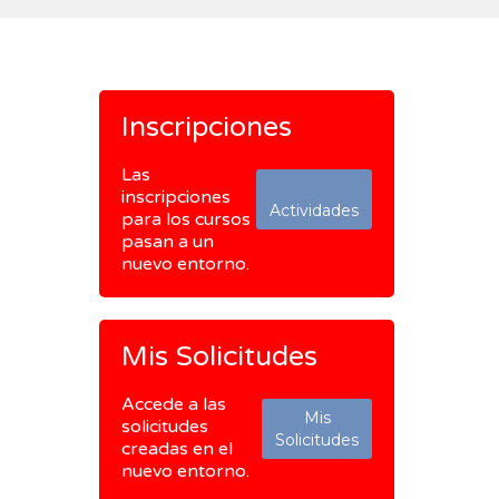
Inscripciones
Las
inscripciones
Actividades
para los cursos
pasan a un
nuevo entorno.
Mis Solicitudes
Accede a las
Mis
solicitudes
Solicitudes
creadas en el
nuevo entorno.