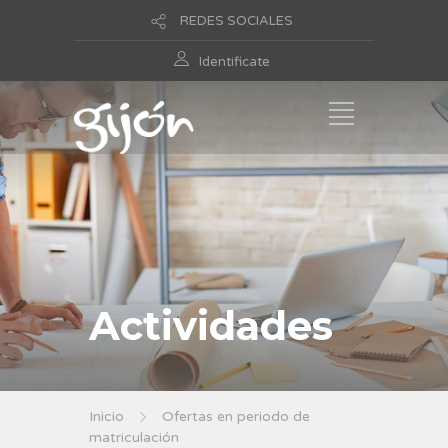
REDES SOCIALES
Identificate
Actividades
Inicio
Ofertas en periodo de
matriculación