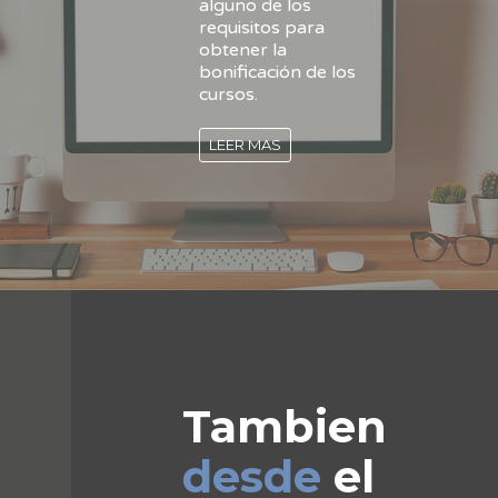
alguno de los
requisitos para
obtener la
bonificación de los
cursos.
LEER MAS
Tambien
desde
el