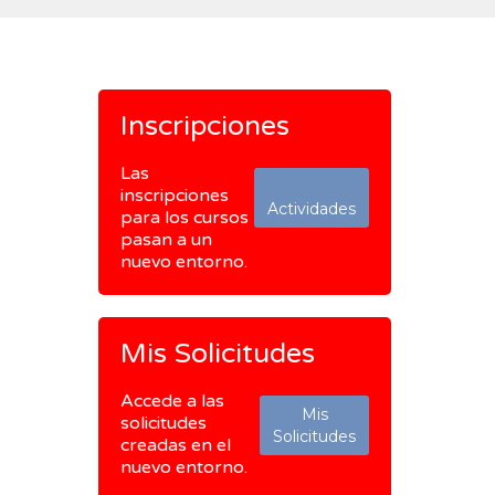
Inscripciones
Las
inscripciones
Actividades
para los cursos
pasan a un
nuevo entorno.
Mis Solicitudes
Accede a las
Mis
solicitudes
Solicitudes
creadas en el
nuevo entorno.