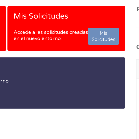
Mis Solicitudes
Accede a las solicitudes creadas
Mis
en el nuevo entorno.
Solicitudes
orno.