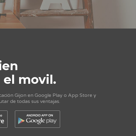
ien
e
el movil.
cación Gijon en Google Play o App Store y
utar de todas sus ventajas.