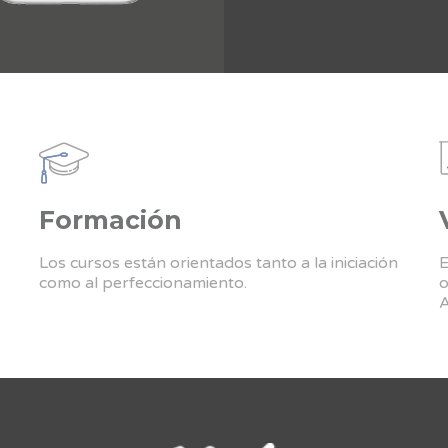
Formación
Los cursos están orientados tanto a la iniciación
E
como al perfeccionamiento.
o
A