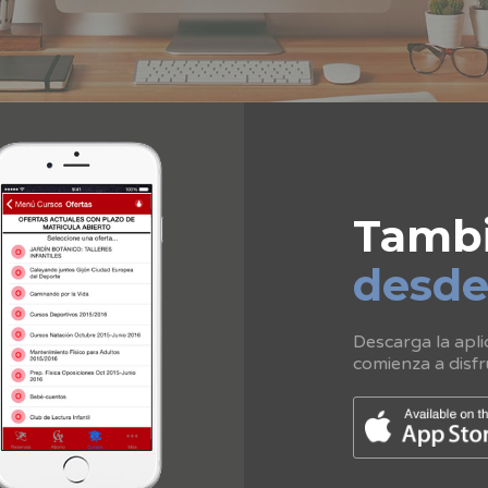
Tamb
desd
Descarga la apli
comienza a disfr