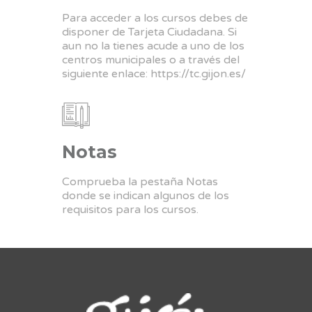
Para acceder a los cursos debes de
disponer de Tarjeta Ciudadana. Si
aun no la tienes acude a uno de los
centros municipales o a través del
siguiente enlace:
https://tc.gijon.es/
Notas
Comprueba la pestaña Notas
donde se indican algunos de los
requisitos para los cursos.