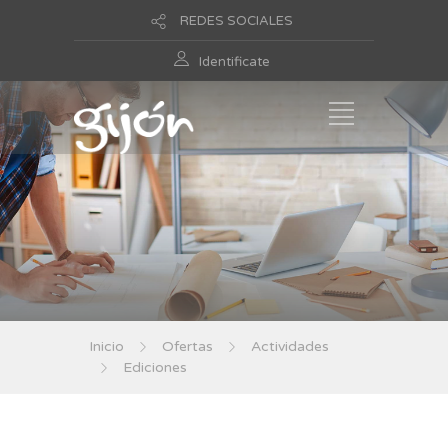
REDES SOCIALES
Identificate
Inicio
Ofertas
Actividades
Ediciones