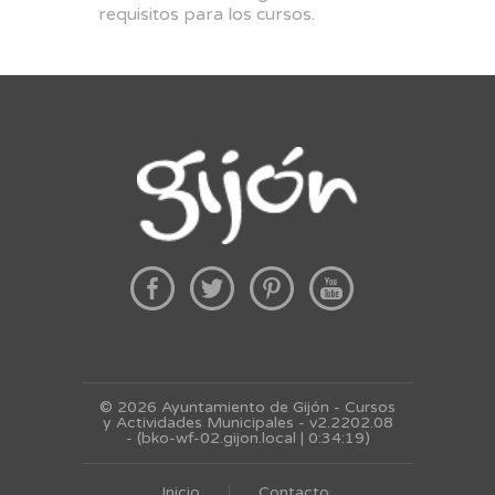
requisitos para los cursos.
© 2026 Ayuntamiento de Gijón - Cursos
y Actividades Municipales - v2.2202.08
- (bko-wf-02.gijon.local | 0:34:19)
Inicio
Contacto