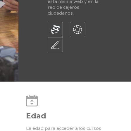
esta misma web y en la
red de cajeros
ciudadanos.
Edad
La edad para acceder a los cursos