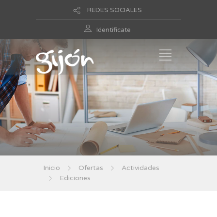
REDES SOCIALES
Identificate
Inicio
Ofertas
Actividades
Ediciones