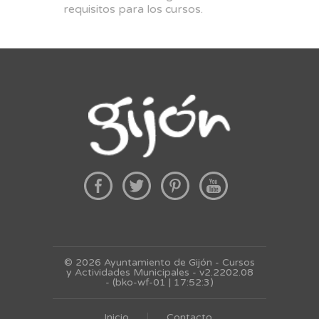
requisitos para los cursos.
© 2026 Ayuntamiento de Gijón - Cursos
y Actividades Municipales - v2.2202.08
- (bko-wf-01 | 17:52:3)
Inicio
Contacto