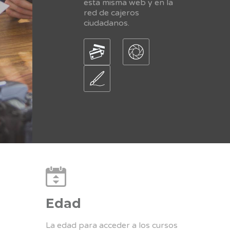
esta misma web y en la
red de cajeros
ciudadanos.
Edad
La edad para acceder a los cursos