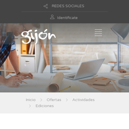
REDES SOCIALES
Identificate
Inicio
Ofertas
Actividades
Ediciones