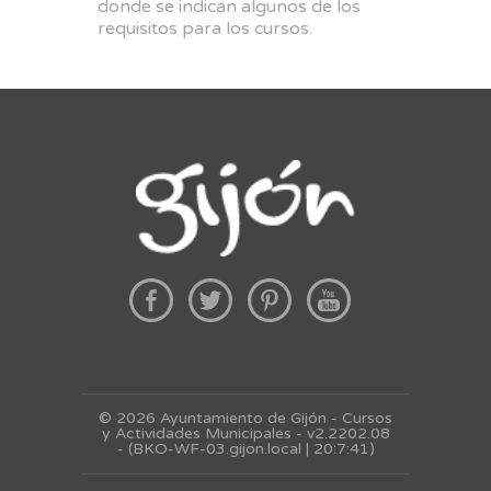
donde se indican algunos de los
requisitos para los cursos.
© 2026 Ayuntamiento de Gijón - Cursos
y Actividades Municipales - v2.2202.08
- (BKO-WF-03.gijon.local | 20:7:41)