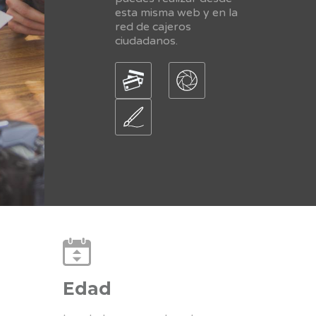
esta misma web y en la
red de cajeros
ciudadanos.
Edad