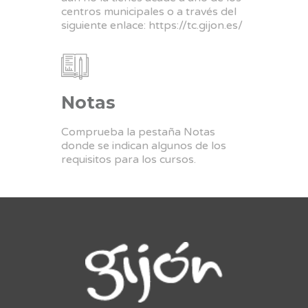
centros municipales o a través del
siguiente enlace:
https://tc.gijon.es/
Notas
Comprueba la pestaña Notas
donde se indican algunos de los
requisitos para los cursos.