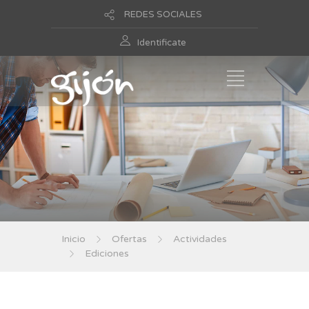
REDES SOCIALES
Identificate
Inicio
Ofertas
Actividades
Ediciones