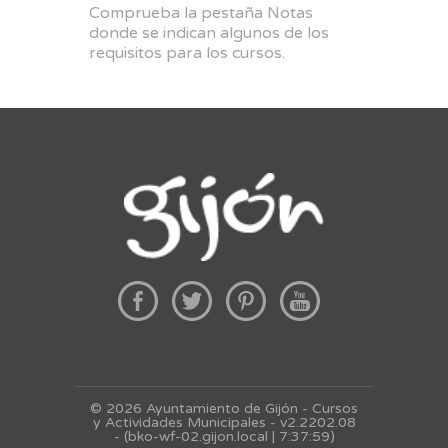
Comprueba la pestaña Notas
donde se indican algunos de los
requisitos para los cursos.
© 2026 Ayuntamiento de Gijón - Cursos
y Actividades Municipales - v2.2202.08
- (bko-wf-02.gijon.local | 7:37:59)