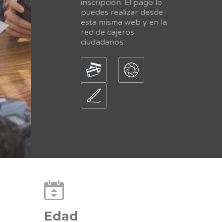
inscripción. El pago lo
puedes realizar desde
esta misma web y en la
red de cajeros
ciudadanos.
Edad