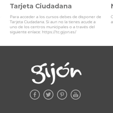
Tarjeta Ciudadana
a
Para acceder a los cursos debes de disponer de
C
Tarjeta Ciudadana. Si aun no la tienes acude a
a
uno de los centros municipales o a través del
siguiente enlace:
https://tc.gijon.es/