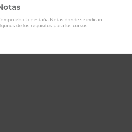
Notas
omprueba la pestaña Notas donde se indican
lgunos de los requisitos para los cursos.