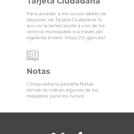
Tarjeta Ciudadana
Para acceder a los cursos debes de
disponer de Tarjeta Ciudadana. Si
aun no la tienes acude a uno de los
centros municipales o a través del
siguiente enlace:
https://tc.gijon.es/
Notas
Comprueba la pestaña Notas
donde se indican algunos de los
requisitos para los cursos.