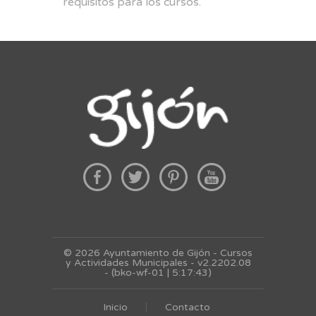
requisitos para los cursos.
© 2026 Ayuntamiento de Gijón - Cursos
y Actividades Municipales - v2.2202.08
- (bko-wf-01 | 5:17:43)
Inicio
Contacto