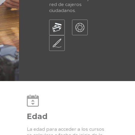
red de cajeros
ciudadanos.
Edad
La edad para acceder a los cursos