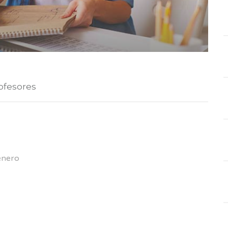
ofesores
 enero