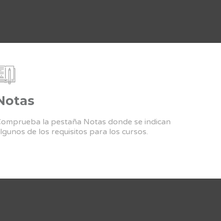
Notas
omprueba la pestaña Notas donde se indican
lgunos de los requisitos para los cursos.