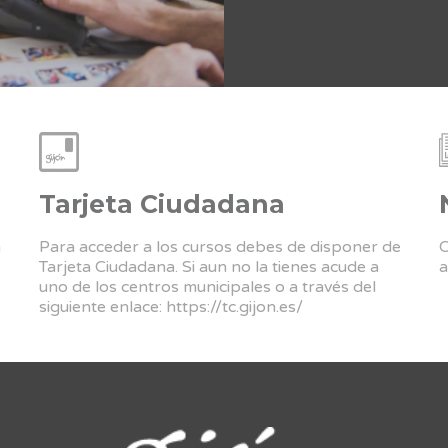
Tarjeta Ciudadana
a
Para acceder a los cursos debes de disponer de
C
Tarjeta Ciudadana. Si aun no la tienes acude a
a
uno de los centros municipales o a través del
siguiente enlace:
https://tc.gijon.es/