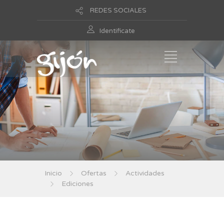
REDES SOCIALES
Identificate
Inicio
Ofertas
Actividades
Ediciones