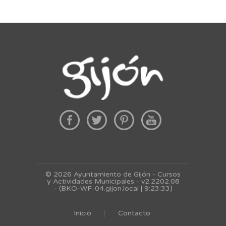
© 2026 Ayuntamiento de Gijón - Cursos
y Actividades Municipales - v2.2202.08
- (BKO-WF-04.gijon.local | 9:23:33)
Inicio
Contacto