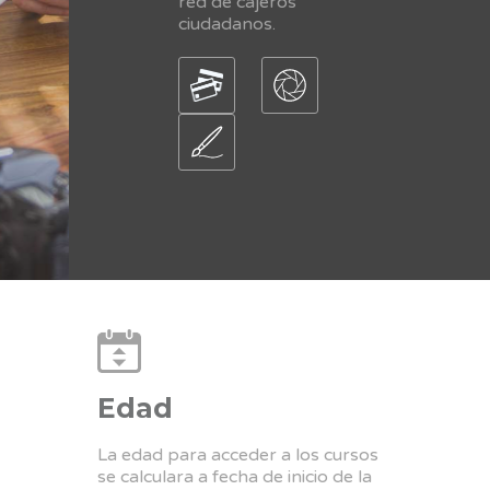
red de cajeros
ciudadanos.
Edad
La edad para acceder a los cursos
se calculara a fecha de inicio de la