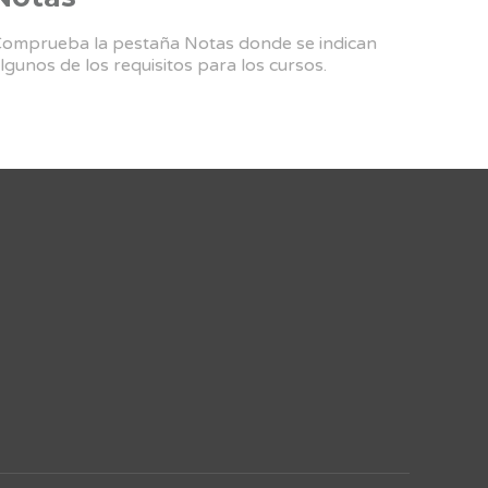
omprueba la pestaña Notas donde se indican
lgunos de los requisitos para los cursos.