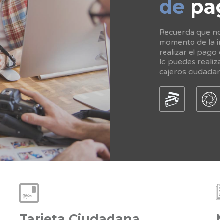
de
pa
Recuerda que no 
momento de la in
realizar el pago
lo puedes realiz
cajeros ciudada
Tarjeta Ciudadana