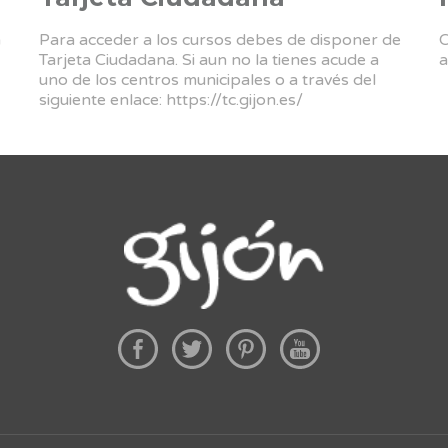
a
Para acceder a los cursos debes de disponer de
C
Tarjeta Ciudadana. Si aun no la tienes acude a
a
uno de los centros municipales o a través del
siguiente enlace:
https://tc.gijon.es/