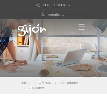
REDES SOCIALES
Identificate
Inicio
Ofertas
Actividades
Ediciones