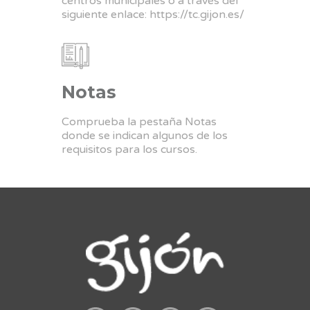
centros municipales o a través del
siguiente enlace:
https://tc.gijon.es/
Notas
Comprueba la pestaña Notas
donde se indican algunos de los
requisitos para los cursos.