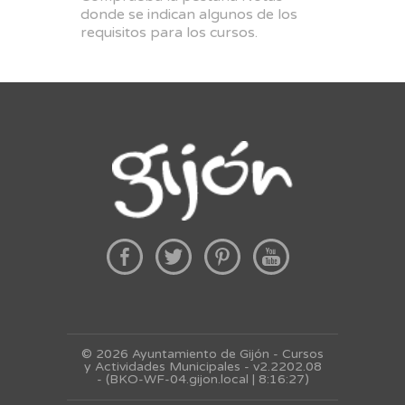
donde se indican algunos de los
requisitos para los cursos.
© 2026 Ayuntamiento de Gijón - Cursos
y Actividades Municipales - v2.2202.08
- (BKO-WF-04.gijon.local | 8:16:27)