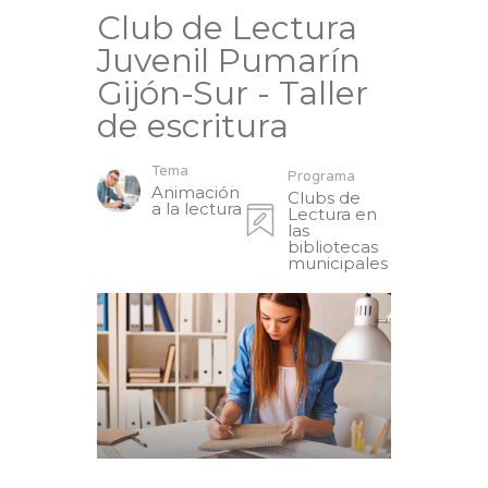
Club de Lectura
Juvenil Pumarín
Gijón-Sur - Taller
de escritura
Tema
Programa
Animación
Clubs de
a la lectura
Lectura en
las
bibliotecas
municipales