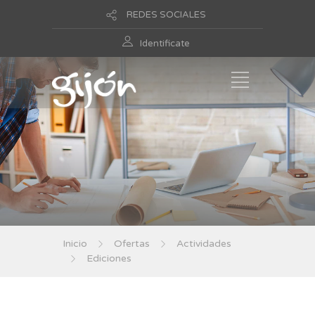
REDES SOCIALES
Identificate
Inicio
Ofertas
Actividades
Ediciones