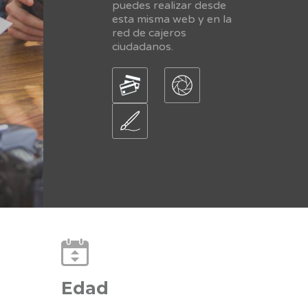
puedes realizar desde
esta misma web y en la
red de cajeros
ciudadanos.
Edad