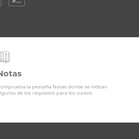
Notas
omprueba la pestaña Notas donde se indican
lgunos de los requisitos para los cursos.