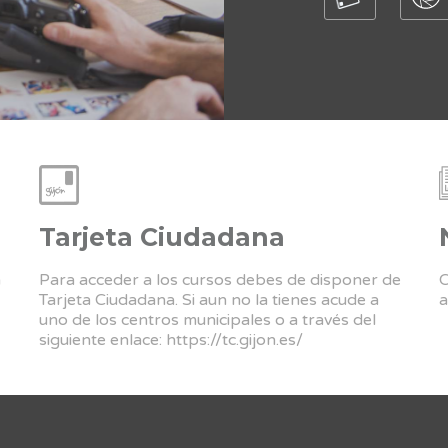
Tarjeta Ciudadana
a
Para acceder a los cursos debes de disponer de
C
Tarjeta Ciudadana. Si aun no la tienes acude a
a
uno de los centros municipales o a través del
siguiente enlace:
https://tc.gijon.es/