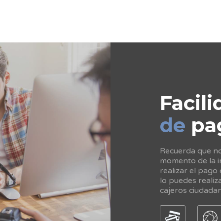
Facili
de
pa
Recuerda que no 
momento de la in
realizar el pago
lo puedes realiz
cajeros ciudada