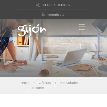
REDES SOCIALES
Identificate
Inicio
Ofertas
Actividades
Ediciones