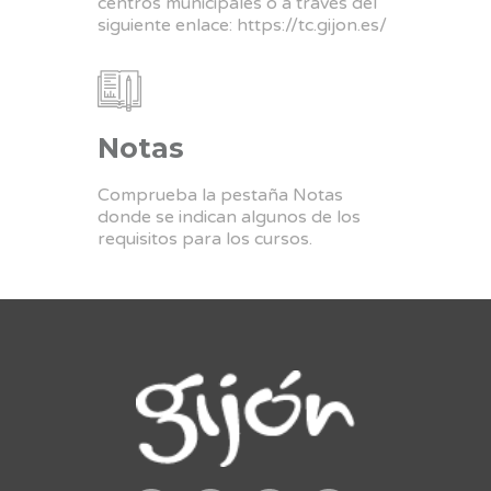
centros municipales o a través del
siguiente enlace:
https://tc.gijon.es/
Notas
Comprueba la pestaña Notas
donde se indican algunos de los
requisitos para los cursos.