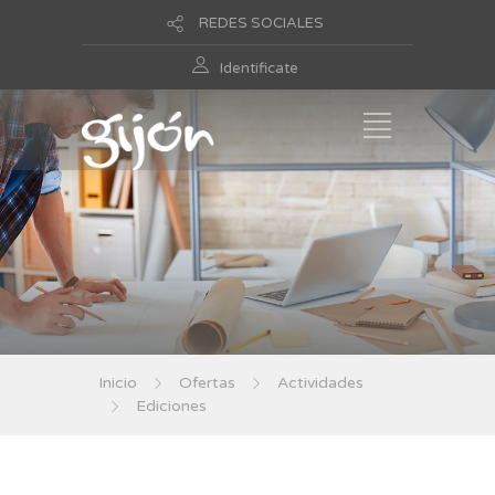
REDES SOCIALES
Identificate
Inicio
Ofertas
Actividades
Ediciones