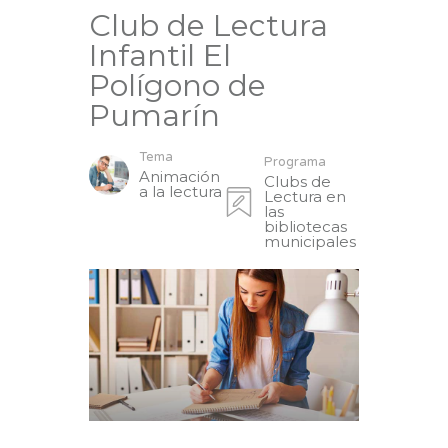
Club de Lectura
Infantil El
Polígono de
Pumarín
Tema
Programa
Animación
Clubs de
a la lectura
Lectura en
las
bibliotecas
municipales