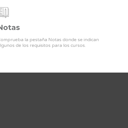
Notas
omprueba la pestaña Notas donde se indican
lgunos de los requisitos para los cursos.