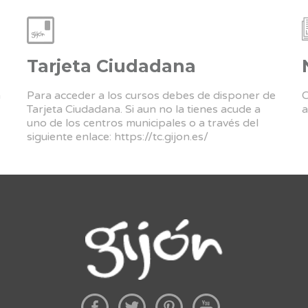
Tarjeta Ciudadana
a
Para acceder a los cursos debes de disponer de
C
Tarjeta Ciudadana. Si aun no la tienes acude a
a
uno de los centros municipales o a través del
siguiente enlace:
https://tc.gijon.es/