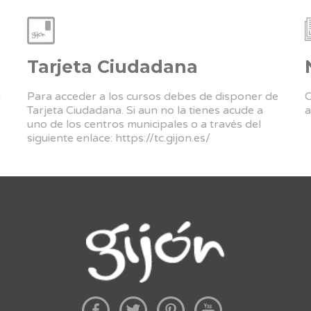
Tarjeta Ciudadana
a
Para acceder a los cursos debes de disponer de
C
Tarjeta Ciudadana. Si aun no la tienes acude a
a
uno de los centros municipales o a través del
siguiente enlace:
https://tc.gijon.es/