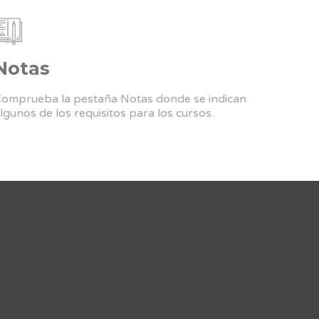
Notas
omprueba la pestaña Notas donde se indican
lgunos de los requisitos para los cursos.