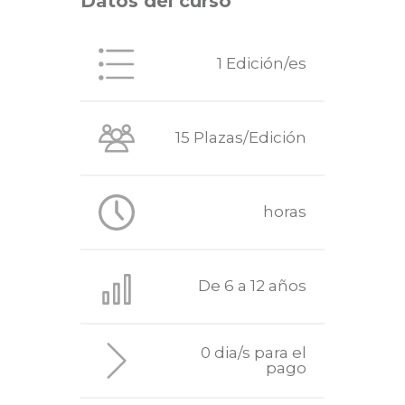
Datos del curso
1 Edición/es
15 Plazas/Edición
horas
De 6 a 12 años
0 dia/s para el
pago