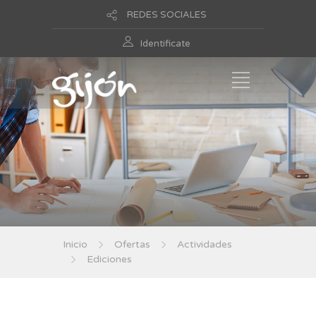
REDES SOCIALES
Identificate
Inicio
Ofertas
Actividades
Ediciones