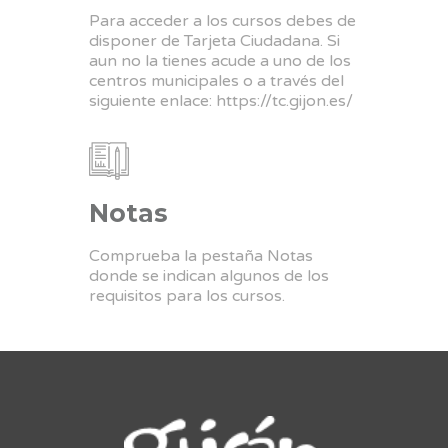
Para acceder a los cursos debes de
disponer de Tarjeta Ciudadana. Si
aun no la tienes acude a uno de los
centros municipales o a través del
siguiente enlace:
https://tc.gijon.es/
Notas
Comprueba la pestaña Notas
donde se indican algunos de los
requisitos para los cursos.