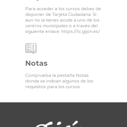
Para acceder a los cursos debes de
disponer de Tarjeta Ciudadana. Si
aun no la tienes acude a uno de los
centros municipales o a través del
siguiente enlace:
https://tc.gijon.es/
Notas
Comprueba la pestaña Notas
donde se indican algunos de los
requisitos para los cursos.