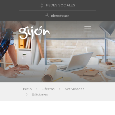
REDES SOCIALES
Identificate
Inicio
Ofertas
Actividades
Ediciones