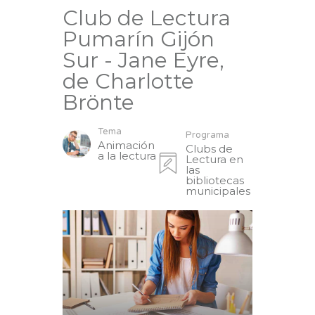
Club de Lectura
Pumarín Gijón
Sur - Jane Eyre,
de Charlotte
Brönte
Tema
Programa
Animación
Clubs de
a la lectura
Lectura en
las
bibliotecas
municipales