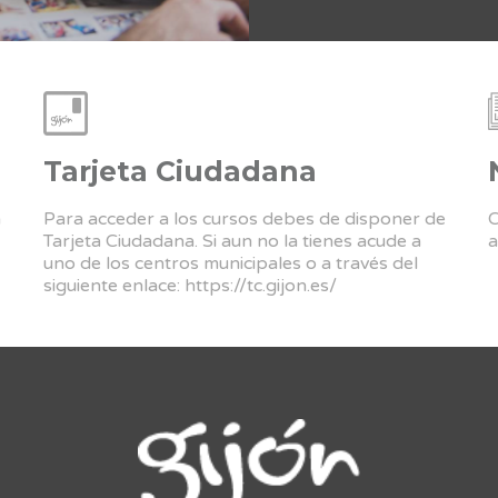
Tarjeta Ciudadana
a
Para acceder a los cursos debes de disponer de
C
Tarjeta Ciudadana. Si aun no la tienes acude a
a
uno de los centros municipales o a través del
siguiente enlace:
https://tc.gijon.es/