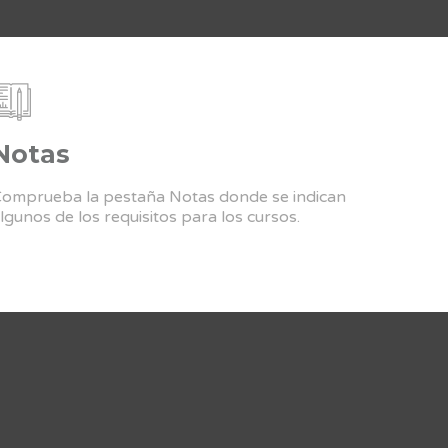
Notas
omprueba la pestaña Notas donde se indican
lgunos de los requisitos para los cursos.