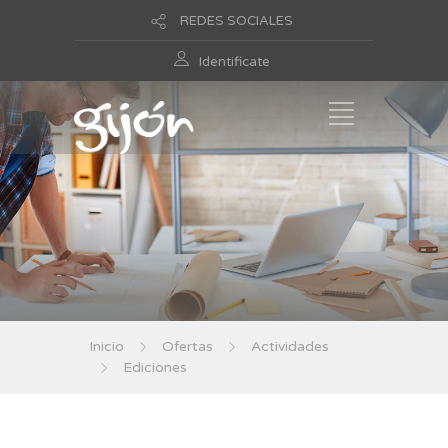
REDES SOCIALES
Identificate
Inicio
Ofertas
Actividades
Ediciones