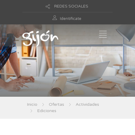
REDES SOCIALES
Identificate
Inicio
Ofertas
Actividades
Ediciones