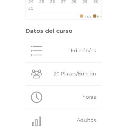
24
25
26
27
28
29
30
31
Inicio
Fin
Datos del curso
1 Edición/es
20 Plazas/Edición
horas
Adultos