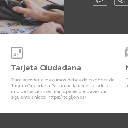
Tarjeta Ciudadana
a
Para acceder a los cursos debes de disponer de
C
Tarjeta Ciudadana. Si aun no la tienes acude a
a
uno de los centros municipales o a través del
siguiente enlace:
https://tc.gijon.es/