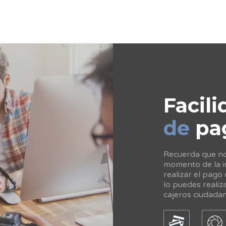
Facili
de
pa
Recuerda que no 
momento de la in
realizar el pago
lo puedes realiz
cajeros ciudada