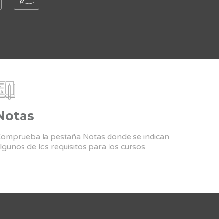
Notas
omprueba la pestaña Notas donde se indican
lgunos de los requisitos para los cursos.