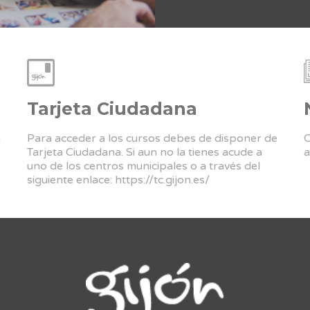
Tarjeta Ciudadana
a
Para acceder a los cursos debes de disponer de
C
Tarjeta Ciudadana. Si aun no la tienes acude a
a
uno de los centros municipales o a través del
siguiente enlace:
https://tc.gijon.es/