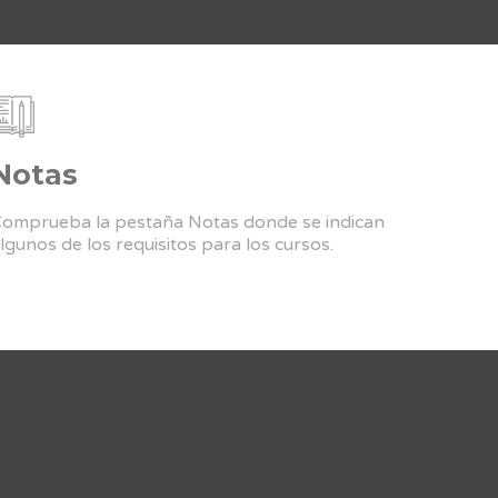
Notas
omprueba la pestaña Notas donde se indican
lgunos de los requisitos para los cursos.