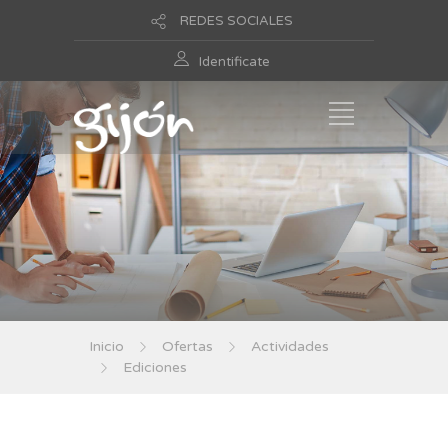
REDES SOCIALES
Identificate
Inicio
Ofertas
Actividades
Ediciones