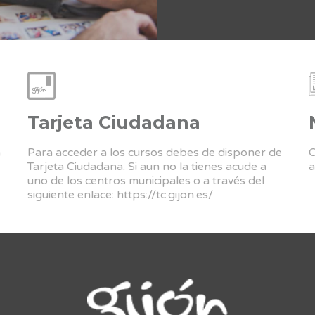
Tarjeta Ciudadana
a
Para acceder a los cursos debes de disponer de
C
Tarjeta Ciudadana. Si aun no la tienes acude a
a
uno de los centros municipales o a través del
siguiente enlace:
https://tc.gijon.es/