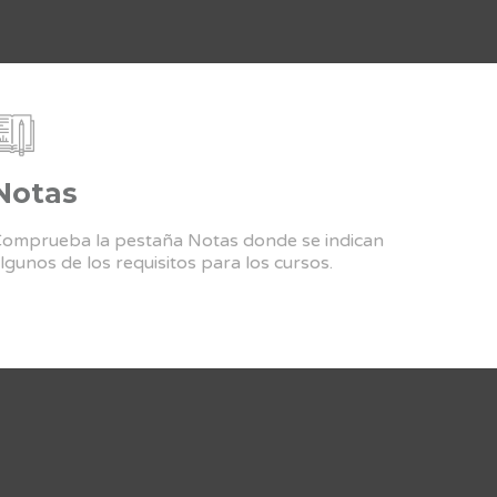
Notas
omprueba la pestaña Notas donde se indican
lgunos de los requisitos para los cursos.