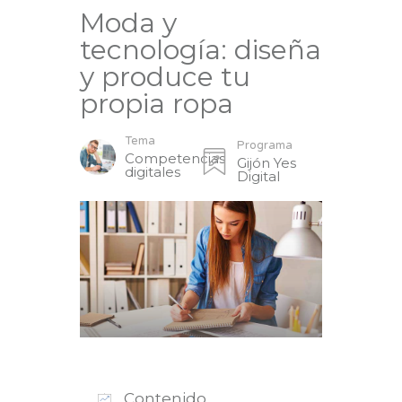
Moda y
tecnología: diseña
y produce tu
propia ropa
Tema
Programa
Competencias
Gijón Yes
digitales
Digital
Contenido