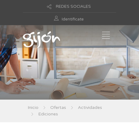
REDES SOCIALES
Identificate
Inicio
Ofertas
Actividades
Ediciones