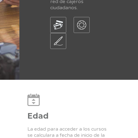
red de cajeros
ciudadanos.
Edad
La edad para acceder a los cursos
se calculara a fecha de inicio de la