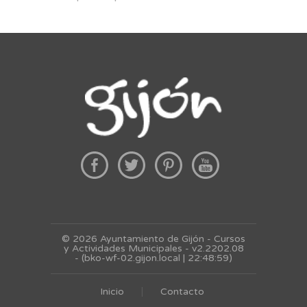
© 2026 Ayuntamiento de Gijón - Cursos
y Actividades Municipales - v2.2202.08
- (bko-wf-02.gijon.local | 22:48:59)
Inicio
Contacto