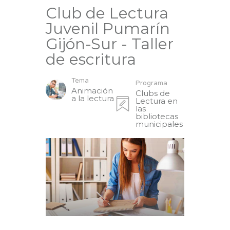
Club de Lectura
Juvenil Pumarín
Gijón-Sur - Taller
de escritura
Tema
Programa
Animación
Clubs de
a la lectura
Lectura en
las
bibliotecas
municipales