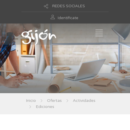
REDES SOCIALES
Identificate
Inicio
Ofertas
Actividades
Ediciones