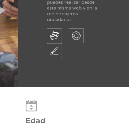
puedes realizar desde
esta misma web y en la
red de cajeros
ciudadanos.
Edad