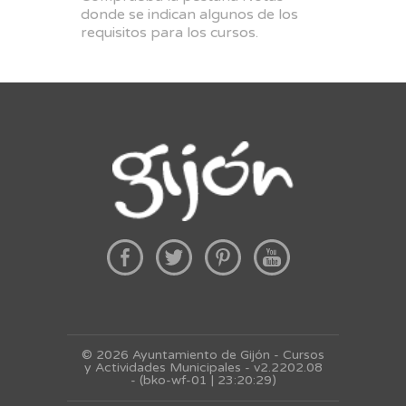
donde se indican algunos de los
requisitos para los cursos.
© 2026 Ayuntamiento de Gijón - Cursos
y Actividades Municipales - v2.2202.08
- (bko-wf-01 | 23:20:29)