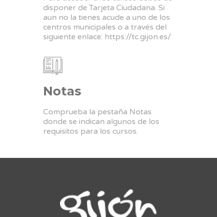
disponer de Tarjeta Ciudadana. Si
aun no la tienes acude a uno de los
centros municipales o a través del
siguiente enlace:
https://tc.gijon.es/
Notas
Comprueba la pestaña Notas
donde se indican algunos de los
requisitos para los cursos.